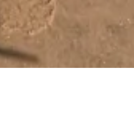
Escursioni da Watamu
Le nostre escursioni accuratamente realizzate offrono
di tutto, da serene fughe sulla spiaggia a esplorazioni
storiche e vivaci esperienze culturali.